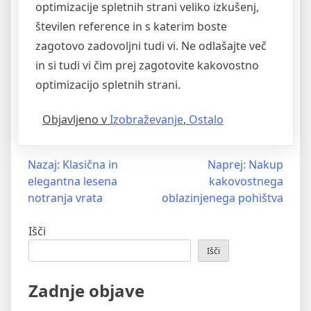
optimizacije spletnih strani veliko izkušenj,
številen reference in s katerim boste
zagotovo zadovoljni tudi vi. Ne odlašajte več
in si tudi vi čim prej zagotovite kakovostno
optimizacijo spletnih strani.
Objavljeno v
Izobraževanje
,
Ostalo
Navigacija
Nazaj:
Klasična in
Naprej:
Nakup
elegantna lesena
kakovostnega
prispevka
notranja vrata
oblazinjenega pohištva
Išči
Išči
Zadnje objave