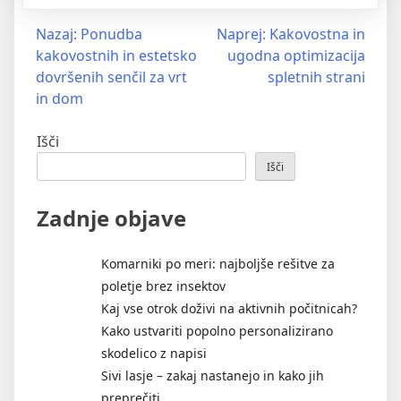
Navigacija
Nazaj:
Ponudba
Naprej:
Kakovostna in
kakovostnih in estetsko
ugodna optimizacija
prispevka
dovršenih senčil za vrt
spletnih strani
in dom
Išči
Išči
Zadnje objave
Komarniki po meri: najboljše rešitve za
poletje brez insektov
Kaj vse otrok doživi na aktivnih počitnicah?
Kako ustvariti popolno personalizirano
skodelico z napisi
Sivi lasje – zakaj nastanejo in kako jih
preprečiti