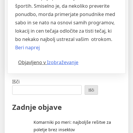
športih. Smiselno je, da nekoliko preverite
ponudbo, morda primerjate ponudnike med
sabo in se nato na osnovi samih programov,
lokacij in cen tečaja odločite za tisti tečaj, ki
bo nekako najbolj ustrezal vašim otrokom.
“Športni
Beri naprej
tečaji
Objavljeno v
Izobraževanje
–
aktivne
počitnice
Išči
za
Išči
otroke”
Zadnje objave
Komarniki po meri: najboljše rešitve za
poletje brez insektov