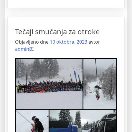
optimizacija
spletnih
strani”
Tečaji smučanja za otroke
Objavljeno dne
10 oktobra, 2023
avtor
adminBI