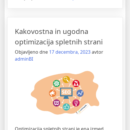
ali
naprednega
smučarskega
Kakovostna in ugodna
tečaja”
optimizacija spletnih strani
Objavljeno dne
17 decembra, 2023
avtor
adminBI
Optimizacija spletnih strani je ena izmed