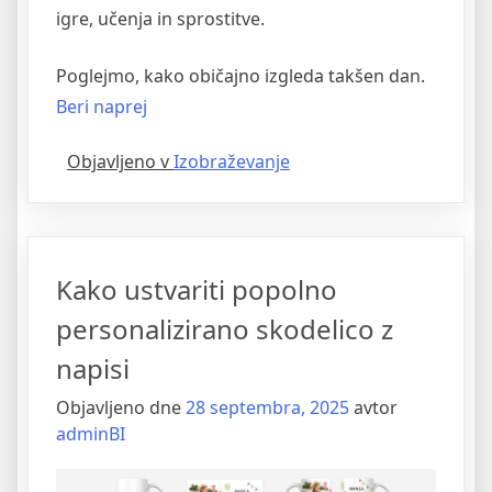
igre, učenja in sprostitve.
Poglejmo, kako običajno izgleda takšen dan.
“Kaj
Beri naprej
vse
Objavljeno v
Izobraževanje
otrok
doživi
na
aktivnih
Kako ustvariti popolno
počitnicah?”
personalizirano skodelico z
napisi
Objavljeno dne
28 septembra, 2025
avtor
adminBI