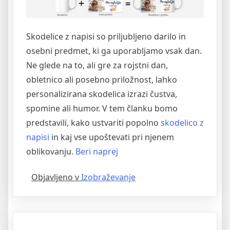
Skodelice z napisi so priljubljeno darilo in
osebni predmet, ki ga uporabljamo vsak dan.
Ne glede na to, ali gre za rojstni dan,
obletnico ali posebno priložnost, lahko
personalizirana skodelica izrazi čustva,
spomine ali humor. V tem članku bomo
predstavili, kako ustvariti popolno
skodelico z
napisi
in kaj vse upoštevati pri njenem
“Kako
oblikovanju.
Beri naprej
ustvariti
Objavljeno v
Izobraževanje
popolno
personalizirano
skodelico
z