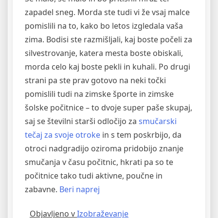
zapadel sneg. Morda ste tudi vi že vsaj malce
pomislili na to, kako bo letos izgledala vaša
zima. Bodisi ste razmišljali, kaj boste počeli za
silvestrovanje, katera mesta boste obiskali,
morda celo kaj boste pekli in kuhali. Po drugi
strani pa ste prav gotovo na neki točki
pomislili tudi na zimske športe in zimske
šolske počitnice – to dvoje super paše skupaj,
saj se številni starši odločijo za
smučarski
tečaj za svoje otroke
in s tem poskrbijo, da
otroci nadgradijo oziroma pridobijo znanje
smučanja v času počitnic, hkrati pa so te
počitnice tako tudi aktivne, poučne in
“Spletna
zabavne.
Beri naprej
rezervacija
Objavljeno v
Izobraževanje
začetnega