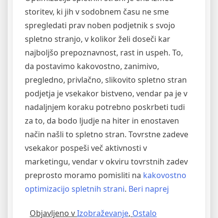
storitev, ki jih v sodobnem času ne sme
spregledati prav noben podjetnik s svojo
spletno stranjo, v kolikor želi doseči kar
najboljšo prepoznavnost, rast in uspeh. To,
da postavimo kakovostno, zanimivo,
pregledno, privlačno, slikovito spletno stran
podjetja je vsekakor bistveno, vendar pa je v
nadaljnjem koraku potrebno poskrbeti tudi
za to, da bodo ljudje na hiter in enostaven
način našli to spletno stran. Tovrstne zadeve
vsekakor pospeši več aktivnosti v
marketingu, vendar v okviru tovrstnih zadev
preprosto moramo pomisliti na
kakovostno
“Kakovostna
optimizacijo spletnih strani
.
Beri naprej
in
Objavljeno v
Izobraževanje
,
Ostalo
ugodna