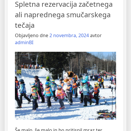
Spletna rezervacija začetnega
napisi”
ali naprednega smučarskega
tečaja
Objavljeno dne
2 novembra, 2024
avtor
adminBI
Še malo, še malo in bo pritisnil mraz ter