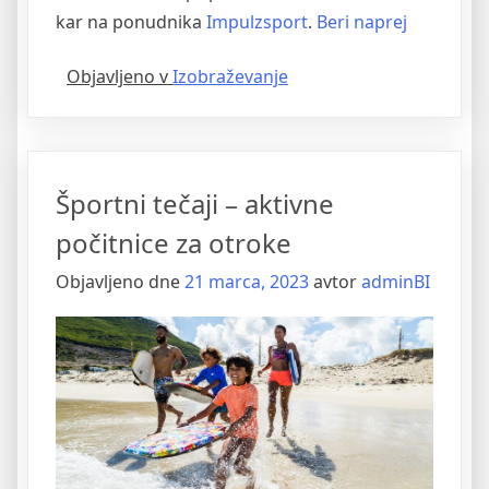
“Tečaji
kar na ponudnika
Impulzsport
.
Beri naprej
smučanja
Objavljeno v
Izobraževanje
za
otroke”
Športni tečaji – aktivne
počitnice za otroke
Objavljeno dne
21 marca, 2023
avtor
adminBI