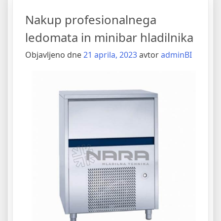
podobnih
Nakup profesionalnega
tend
za
ledomata in minibar hladilnika
terase”
Objavljeno dne
21 aprila, 2023
avtor
adminBI