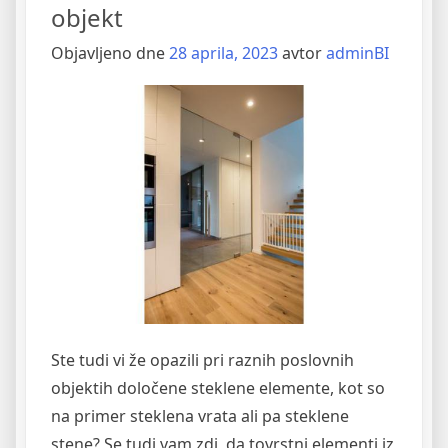
za
objekt
vrata”
Objavljeno dne
28 aprila, 2023
avtor
adminBI
Ste tudi vi že opazili pri raznih poslovnih
objektih določene steklene elemente, kot so
na primer steklena vrata ali pa steklene
stene? Se tudi vam zdi, da tovrstni elementi iz