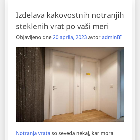
hladilnika”
Izdelava kakovostnih notranjih
steklenih vrat po vaši meri
Objavljeno dne
20 aprila, 2023
avtor
adminBI
Notranja vrata
so seveda nekaj, kar mora