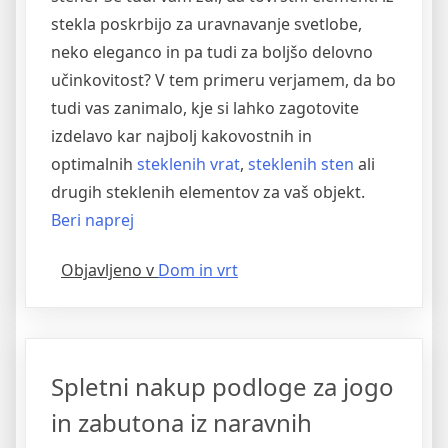
stekla poskrbijo za uravnavanje svetlobe,
neko eleganco in pa tudi za boljšo delovno
učinkovitost? V tem primeru verjamem, da bo
tudi vas zanimalo, kje si lahko zagotovite
izdelavo kar najbolj kakovostnih in
optimalnih
steklenih vrat
,
steklenih sten
ali
drugih steklenih elementov za vaš objekt.
“Izdelava
Beri naprej
steklenih
Objavljeno v
Dom in vrt
vrat
in
steklenih
sten
Spletni nakup podloge za jogo
za
poslovni
in zabutona iz naravnih
objekt”