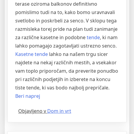
terase oziroma balkonov definitivno
pomislimo tudi na to, kako bomo uravnavali
svetlobo in poskrbeli za senco. V sklopu tega
razmisleka torej pride na plan tudi zanimanje
za različne kasetne in podobne
tende
, ki nam
lahko pomagajo zagotavljati ustrezno senco.
Kasetne tende
lahko na našem trgu sicer
najdete na nekaj različnih mestih, a vsekakor
vam toplo priporočam, da preverite ponudbo
pri različnih podjetjih in izberete na koncu
tiste tende, ki vas bodo najbolj prepričale.
“Ponudba
Beri naprej
kasetnih
Objavljeno v
Dom in vrt
tend
in
drugih