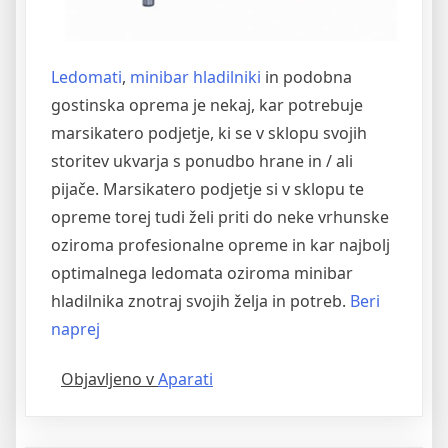
Ledomati
,
minibar hladilniki
in podobna
gostinska oprema je nekaj, kar potrebuje
marsikatero podjetje, ki se v sklopu svojih
storitev ukvarja s ponudbo hrane in / ali
pijače. Marsikatero podjetje si v sklopu te
opreme torej tudi želi priti do neke vrhunske
oziroma profesionalne opreme in kar najbolj
optimalnega ledomata oziroma minibar
hladilnika znotraj svojih želja in potreb.
Beri
“Nakup
naprej
profesionalnega
Objavljeno v
Aparati
ledomata
in
minibar