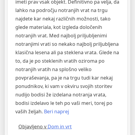
imeti prav vsak objekt. Definitivno pa velja, da
lahko na področju notranjih vrat na trgu
najdete kar nekaj različnih možnosti, tako
glede materiala, kot izgleda določenih
notranjih vrat. Med najbolj priljubljenimi
notranjimi vrati so nekako najbolj priljubljena
klasična lesena ali pa steklena vrata. Glede na
to, da je po steklenih vratih oziroma po
notranjih vratih na splošno veliko
povpraševanja, pa je na trgu tudi kar nekaj
ponudnikov, ki vam v okviru svojih storitev
nudijo bodisi že izdelana notranja vrata,
bodisi izdelavo le teh po vaši meri, torej po
“Izdelava
vaših željah.
Beri naprej
kakovostnih
Objavljeno v
Dom in vrt
notranjih