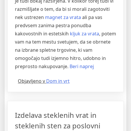
je tudi dokaj razširjena. V kolikor torej tudi vi
razmišljate o tem, da bi si morali zagotoviti
nek ustrezen
magnet za vrata
ali pa vas
predvsem zanima pestra ponudba
kakovostnih in estetskih
kljuk za vrata
, potem
vam na tem mestu svetujem, da se obrnete
na izbrane spletne trgovine, ki vam
omogočajo tudi izjemno hitro, udobno in
“Hiter
preprosto nakupovanje.
Beri naprej
in
Objavljeno v
Dom in vrt
preprost
nakup
kakovostnega
magneta
Izdelava steklenih vrat in
in
kljuke
steklenih sten za poslovni