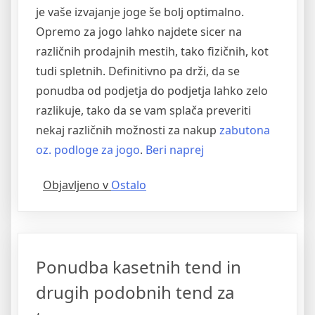
je vaše izvajanje joge še bolj optimalno.
Opremo za jogo lahko najdete sicer na
različnih prodajnih mestih, tako fizičnih, kot
tudi spletnih. Definitivno pa drži, da se
ponudba od podjetja do podjetja lahko zelo
razlikuje, tako da se vam splača preveriti
nekaj različnih možnosti za nakup
zabutona
“Spletni
oz. podloge za jogo
.
Beri naprej
nakup
Objavljeno v
Ostalo
podloge
za
jogo
in
Ponudba kasetnih tend in
zabutona
iz
drugih podobnih tend za
naravnih