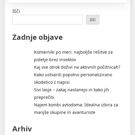
steklenih
vrat
Išči
po
Išči
vaši
Zadnje objave
meri”
Komarniki po meri: najboljše rešitve za
poletje brez insektov
Kaj vse otrok doživi na aktivnih počitnicah?
Kako ustvariti popolno personalizirano
skodelico z napisi
Sivi lasje – zakaj nastanejo in kako jih
preprečiti
Najem kombi avtodoma: Idealna izbira za
manjše skupine in avanturiste
Arhiv