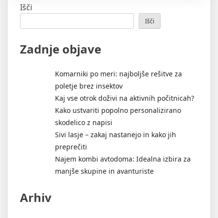
prevozi
Išči
blaga”
Išči
Zadnje objave
Komarniki po meri: najboljše rešitve za
poletje brez insektov
Kaj vse otrok doživi na aktivnih počitnicah?
Kako ustvariti popolno personalizirano
skodelico z napisi
Sivi lasje – zakaj nastanejo in kako jih
preprečiti
Najem kombi avtodoma: Idealna izbira za
manjše skupine in avanturiste
Arhiv