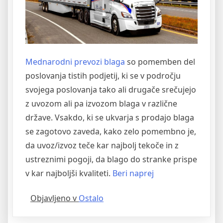
Mednarodni prevozi blaga
so pomemben del
poslovanja tistih podjetij, ki se v področju
svojega poslovanja tako ali drugače srečujejo
z uvozom ali pa izvozom blaga v različne
države. Vsakdo, ki se ukvarja s prodajo blaga
se zagotovo zaveda, kako zelo pomembno je,
da uvoz/izvoz teče kar najbolj tekoče in z
ustreznimi pogoji, da blago do stranke prispe
“Točni
v kar najboljši kvaliteti.
Beri naprej
in
Objavljeno v
Ostalo
hitri
mednarodni