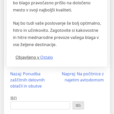
bo blago pravočasno prišlo na določeno
mesto v svoji najboljši kvaliteti.
Naj bo tudi vaše poslovanje še bolj optimalno,
hitro in učinkovito. Zagotovite si kakovostne
in hitre mednarodne prevoze vašega blaga v
vse željene destinacije.
Objavljeno v
Ostalo
Navigacija
Nazaj:
Ponudba
Naprej:
Na počitnice z
zaščitnih delovnih
najetim avtodomom
prispevka
oblačil in obutve
Išči
Išči