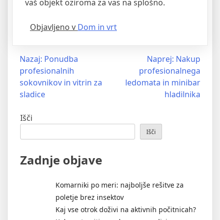
vaš objekt oziroma za vas na splošno.
Objavljeno v
Dom in vrt
Navigacija
Nazaj:
Ponudba
Naprej:
Nakup
profesionalnih
profesionalnega
prispevka
sokovnikov in vitrin za
ledomata in minibar
sladice
hladilnika
Išči
Išči
Zadnje objave
Komarniki po meri: najboljše rešitve za
poletje brez insektov
Kaj vse otrok doživi na aktivnih počitnicah?