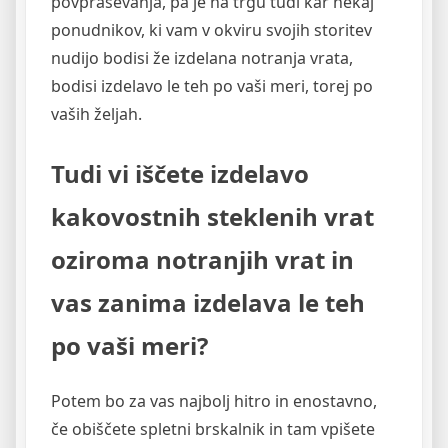
povpraševanja, pa je na trgu tudi kar nekaj
ponudnikov, ki vam v okviru svojih storitev
nudijo bodisi že izdelana notranja vrata,
bodisi izdelavo le teh po vaši meri, torej po
vaših željah.
Tudi vi iščete izdelavo
kakovostnih steklenih vrat
oziroma notranjih vrat in
vas zanima izdelava le teh
po vaši meri?
Potem bo za vas najbolj hitro in enostavno,
če obiščete spletni brskalnik in tam vpišete